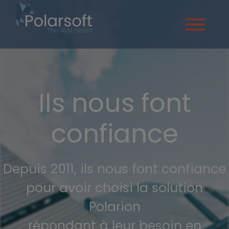
Ils nous font
confiance
Depuis 2011, ils nous font confiance
pour avoir choisi la solution
Polarion
répondant à leur besoin en