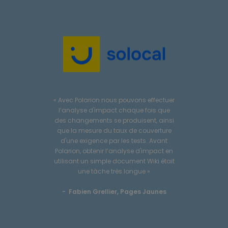
« Avec Pola
« Grâce à Polarion ALM nous pouvons
l‘analyse
gérer sérieusement les exigences
des change
particulièrement complexes du projet
que la mes
tout en assurant un bon niveau de
d'une exi
qualité. L'outil par son architecture
Polarion, o
facilite grandement le travail
utilisant u
collaboratif. »
une 
- Jean-Paul Le Fèvre, CEA
- Fabien