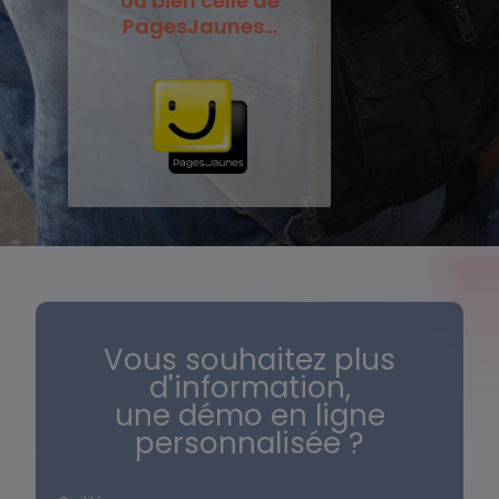
ou bien celle de
PagesJaunes...
Vous souhaitez plus
d'information,
une démo en ligne
personnalisée ?